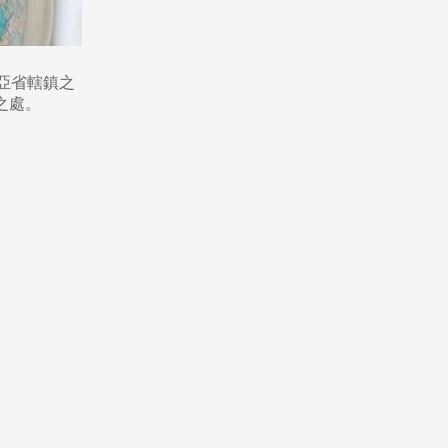
亞省轄鎮之
之處。