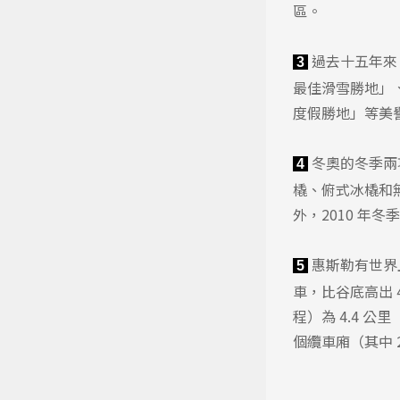
區。
過去十五年來
3
最佳滑雪勝地」
度假勝地」等美
冬奧的冬季兩
4
橇、俯式冰橇和
外，2010 
惠斯勒有世界上
5
車，比谷底高出 
程）為 4.4 公里（
個纜車廂（其中 2