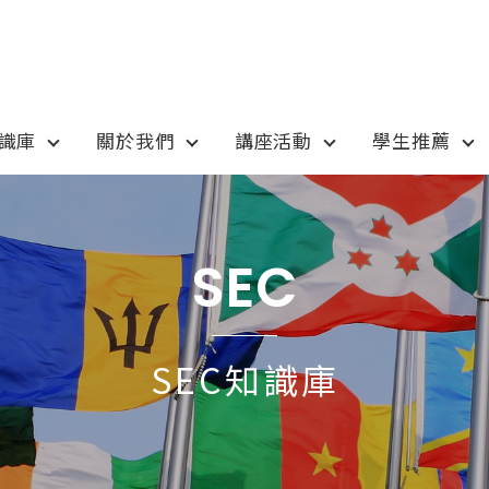
知識庫
關於我們
講座活動
學生推薦
otion
Program
最新優惠
課程選擇
SEC
anada
語言學校
pan
國高中小學校
SEC知識庫
tralia
專業技職｜海外工讀
 / 愛爾蘭IRELAND
寒暑假遊學團
SA
學士碩士
ew Zealand