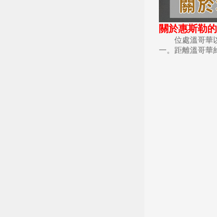
關於惠斯勒的
位處溫哥華以北
一。距離溫哥華