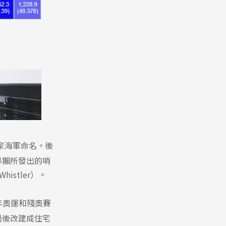
國皇家海軍命名。後
旱獺所發出的哨
istler）。
該年奧運和殘奧賽
過後改建成住宅