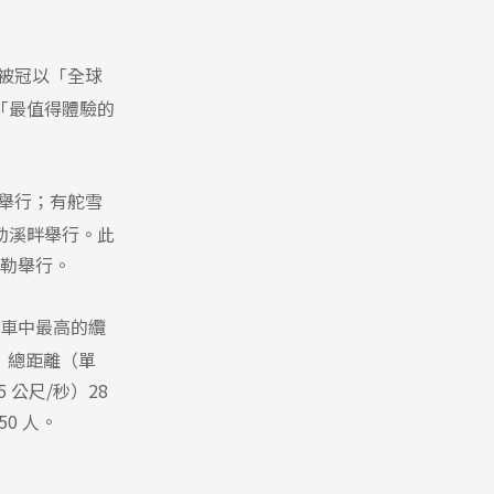
被冠以「全球
「最值得體驗的
舉行；有舵雪
勒溪畔舉行。此
斯勒舉行。
類纜車中最高的纜
 ，總距離（單
5 公尺/秒）28
0 人。