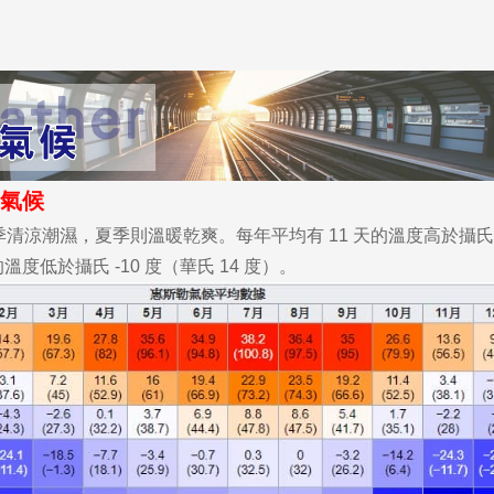
尋：
護理
加拿大RO
任意門
遊學團
教育學區
氣候
涼潮濕，夏季則溫暖乾爽。每年平均有 11 天的溫度高於攝氏 
的溫度低於攝氏 -10 度（華氏 14 度）。