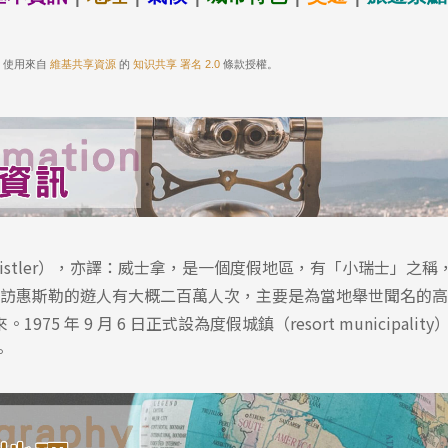
。 使用來自
維基共享資源
的
知识共享 署名 2.0
條款授權。
stler），亦譯：威士拿，是一個度假地區，有「小瑞士」之稱
每年到訪惠斯勒的遊人有大概二百萬人次，主要是為當地舉世聞名的
975 年 9 月 6 日正式設為度假城鎮（resort municipali
。