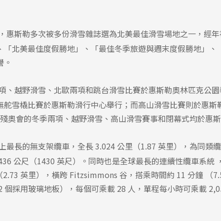
，惠斯勒多次被多份滑雪雜誌選為北美最佳滑雪場地之一，經年
、「北美最佳度假勝地」、「最佳冬季旅遊與週末度假勝地」、
譽。
項、越野滑雪、北歐兩項和跳台滑雪比賽於惠斯勒奧林匹克公園
無舵雪橇比賽於惠斯勒滑行中心舉行；而高山滑雪比賽則於惠斯
年冬季殘奧會的冬季兩項、越野滑雪、高山滑雪賽事和閉幕式均於惠
最長的無支架纜車，全長 3.024 公里（1.87 英里），為同
436 公尺（1430 英尺）。同時也是全球最長的連續性纜車系統
2.73 英里），橫跨 Fitzsimmons 谷，搭乘時間約 11 分鐘 （7.
 個採用玻璃地板），每個可乘載 28 人，單程每小時可乘載 2,05