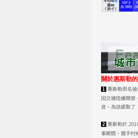
關於惠斯勒的
惠斯勒原名倫敦
1
因交通陸續開發，
音，為該處取了「W
惠斯勒於 20
2
事期間，選手村約