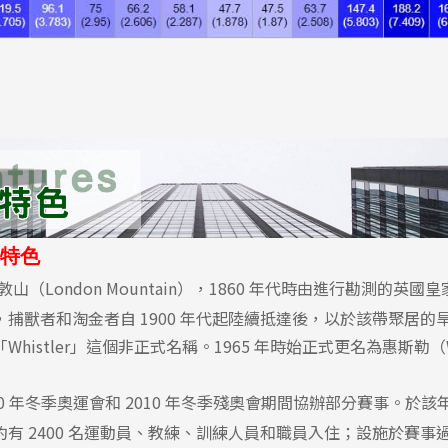
特色
山（London Mountain），1860 年代時由進行勘測的英
捕獸者和淘金者自 1900 年代起陸續抵達後，以於該帶聚居的
histler」這個非正式名稱。1965 年時始正式更名為惠斯勒（Wh
10 年冬季奧運會和 2010 年冬季殘奧會期間協辦部分賽事。於
有 2400 名運動員、教練、訓練人員和職員入住；設施於賽事