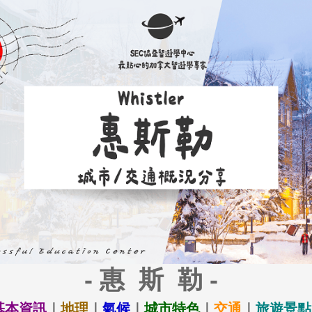
- 惠 斯 勒 -
基本資訊
｜
地理
｜
氣候
｜
城市特色
｜
交通
｜
旅遊景點