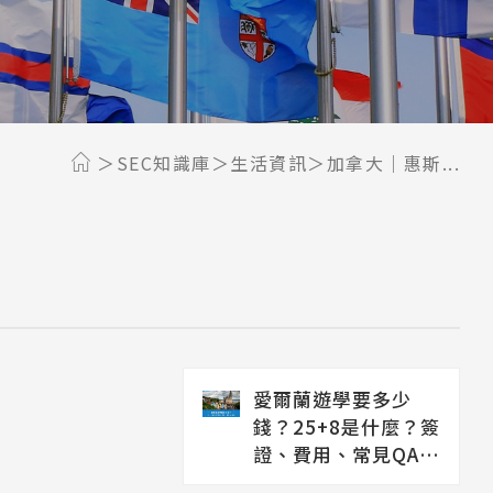
SEC知識庫
生活資訊
加拿大｜惠斯...
愛爾蘭遊學要多少
錢？25+8是什麼？簽
證、費用、常見QA解
析