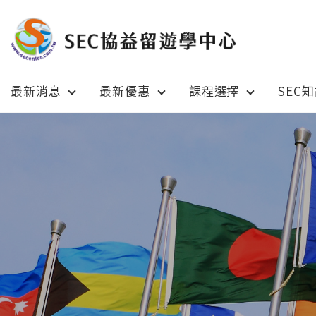
最新消息
最新優惠
課程選擇
SEC
Latest News
Prom
最新消息
綜合訊息
加拿大 C
加拿大 Canada
日本 Ja
日本 Japan
澳洲 Aus
澳洲 Australia
英國 UK
英國 UK/愛爾蘭 Ireland
美國 U
美國 USA
紐西蘭 N